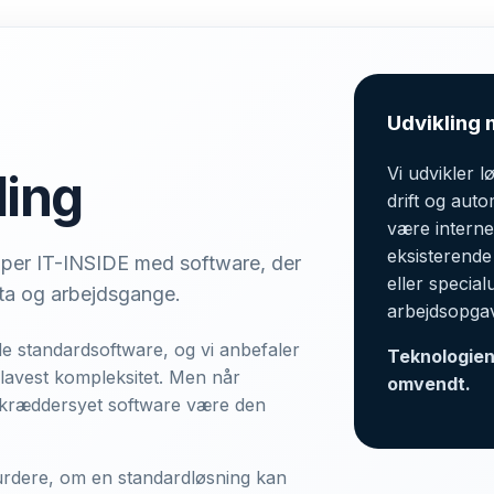
Udvikling 
Vi udvikler l
ling
drift og aut
være interne
eksisterende
ælper IT-INSIDE med software, der
eller special
ata og arbejdsgange.
arbejdsopga
 standardsoftware, og vi anbefaler
Teknologien
g lavest kompleksitet. Men når
omvendt.
skræddersyet software være den
urdere, om en standardløsning kan