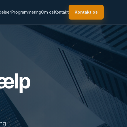
delser
Programmering
Om os
Kontakt
Kontakt os
jælp
ing