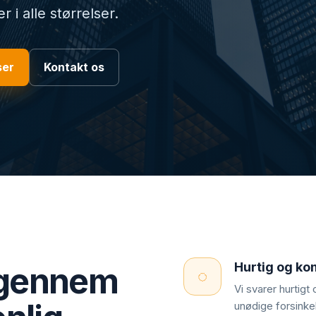
r i alle størrelser.
ser
Kontakt os
Hurtig og ko
 gennem
◌
Vi svarer hurtig
unødige forsinkel