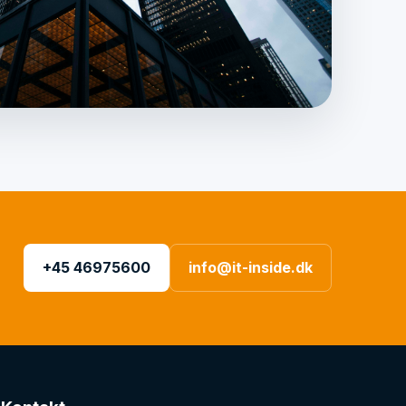
+45 46975600
info@it-inside.dk