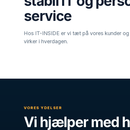
stabil IT og pers
service
Hos IT-INSIDE er vi tæt på vores kunder og l
virker i hverdagen.
VORES YDELSER
Vi hjælper med h