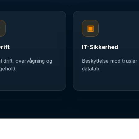
⚙
▣
rift
IT-Sikkerhed
l drift, overvågning og
Beskyttelse mod trusler
igehold.
datatab.