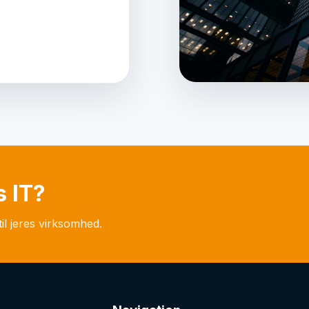
s IT?
il jeres virksomhed.