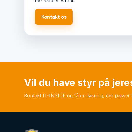
der skaber værdi.
Kontakt os
Vil du have styr på jere
Kontakt IT-INSIDE og få en løsning, der passer t