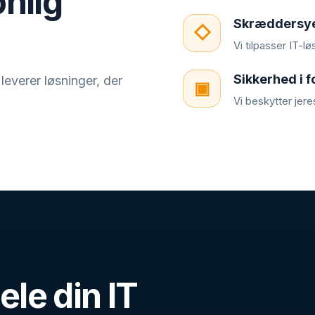
onlig
Skræddersye
◇
Vi tilpasser IT-l
Sikkerhed i 
everer løsninger, der
▣
Vi beskytter jeres
ele din IT