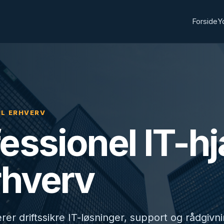
Forside
Y
IL ERHVERV
essionel IT-h
erhverv
rer driftssikre IT-løsninger, support og rådgivn