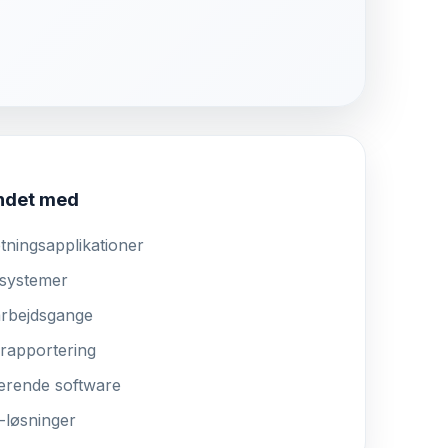
andet med
ningsapplikationer
 systemer
arbejdsgange
rapportering
terende software
-løsninger